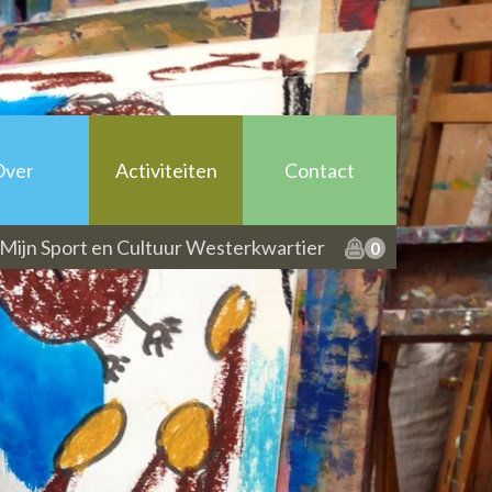
anbieders
Over
Activiteiten
Contact
Mijn Sport en Cultuur Westerkwartier
0
ltuur Westerkwartier
deelnemers
anbieders
pper
anbieders