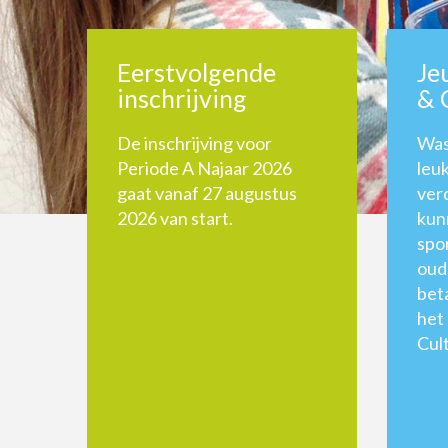
Eerstvolgende
Je
inschrijving
& 
De inschrijving voor
Was
Periode A Najaar 2026
leuk
gaat vanaf 27 augustus
ver
2026 van start.
kun
spo
oud
bet
het
Cul