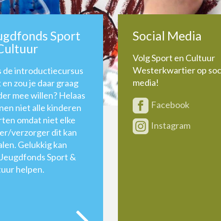
ugdfonds Sport
Social Media
Cultuur
Volg Sport en Cultuur
Westerkwartier op soc
 de introductiecursus
media!
 en zou je daar graag
der mee willen? Helaas
Facebook
nen niet alle kinderen
rten omdat niet elke
Instagram
er/verzorger dit kan
alen. Gelukkig kan
 Jeugdfonds Sport &
tuur helpen.