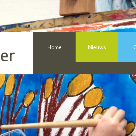
Overzicht sporta
Home
Nieuws
Over Sport en Cu
Informatie voor 
Informatie voor a
Uniek Sporten Ho
Overzicht sporta