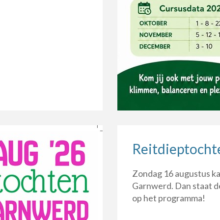
Reitdieptocht
Zondag 16 augustus k
Garnwerd. Dan staat d
op het programma!