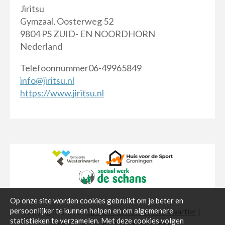
Jiritsu
Gymzaal, Oosterweg 52
9804 PS ZUID- EN NOORDHORN
Nederland
Telefoonnummer06-49965849
info@jiritsu.nl
https://www.jiritsu.nl
Op onze site worden cookies gebruikt om je beter en
persoonlijker te kunnen helpen en om algemenere
copyright © 2026
Sport en Cultuur Westerkwartier
|
statistieken te verzamelen. Met deze cookies volgen
Privacyverklaring
.
Cookieverklaring
.