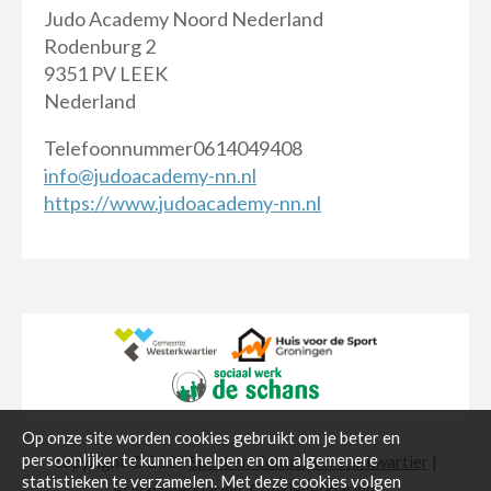
Judo Academy Noord Nederland
Rodenburg 2
9351 PV LEEK
Nederland
Telefoonnummer0614049408
info@judoacademy-nn.nl
https://www.judoacademy-nn.nl
Op onze site worden cookies gebruikt om je beter en
persoonlijker te kunnen helpen en om algemenere
copyright © 2026
Sport en Cultuur Westerkwartier
|
statistieken te verzamelen. Met deze cookies volgen
Privacyverklaring
.
Cookieverklaring
.