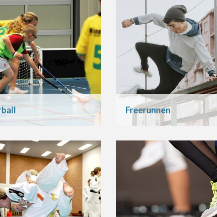
rball
Freerunnen