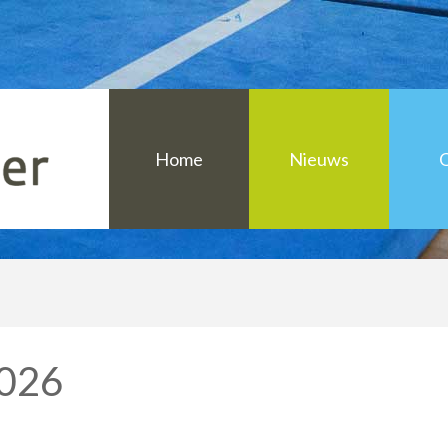
Overzicht sporta
Home
Nieuws
Over Sport en Cu
Informatie voor 
Informatie voor a
2026
Uniek Sporten Ho
Overzicht sporta