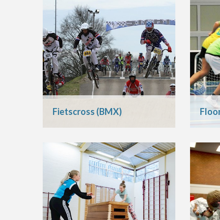
Fietscross (BMX)
Floo