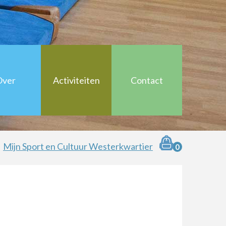
anbieders
Over
Activiteiten
Contact
ltuur Westerkwartier
Mijn Sport en Cultuur Westerkwartier
0
deelnemers
anbieders
pper
anbieders