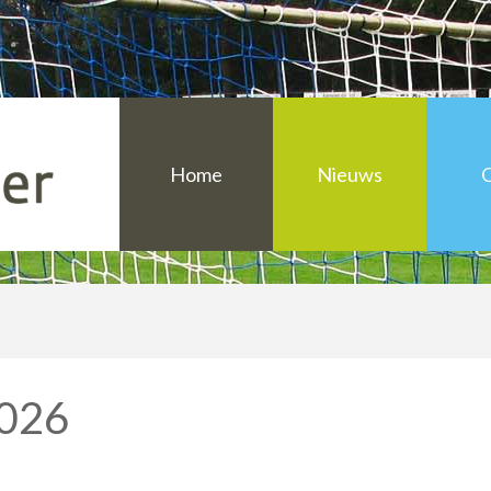
Overzicht sporta
Home
Nieuws
Over Sport en Cu
Informatie voor 
Informatie voor a
2026
Uniek Sporten Ho
Overzicht sporta