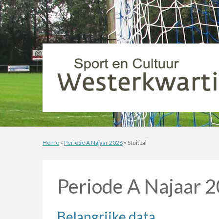
Home
»
Periode A Najaar 2026
» Stuitbal
Periode A Najaar 
Belangrijke data