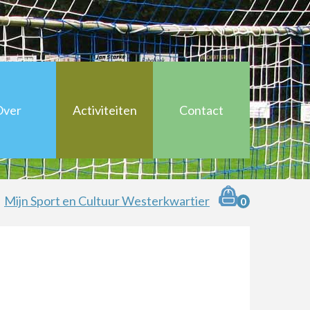
anbieders
Over
Activiteiten
Contact
ltuur Westerkwartier
Mijn Sport en Cultuur Westerkwartier
0
deelnemers
anbieders
pper
anbieders