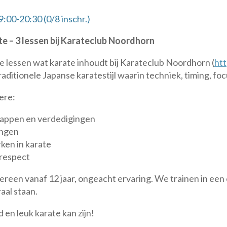
:00-20:30 (0/8 inschr.)
e – 3 lessen bij Karateclub Noordhorn
nde lessen wat karate inhoudt bij Karateclub Noordhorn (
ht
aditionele Japanse karatestijl waarin techniek, timing, f
ere:
trappen en verdedigingen
ingen
ken in karate
 respect
dereen vanaf 12 jaar, ongeacht ervaring. We trainen in een
aal staan.
 en leuk karate kan zijn!