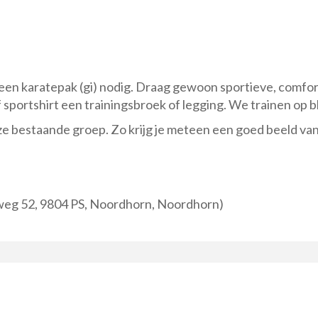
een karatepak (gi) nodig. Draag gewoon sportieve, comfort
f sportshirt een trainingsbroek of legging. We trainen op b
e bestaande groep. Zo krijg je meteen een goed beeld van
eg 52, 9804 PS, Noordhorn, Noordhorn)